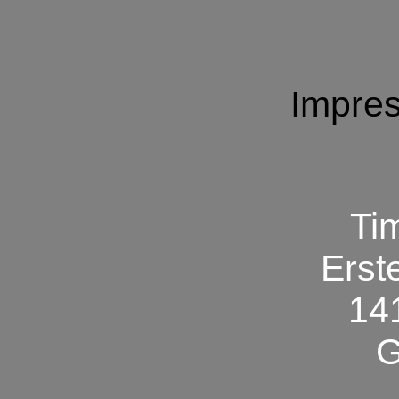
Impres
Ti
Erste
14
G